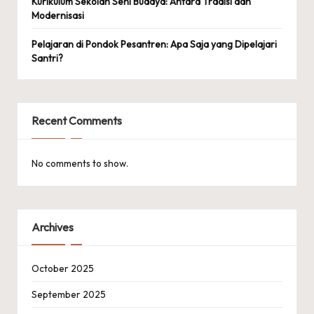
Kurikulum Sekolah Seni Budaya: Antara Tradisi dan
Modernisasi
Pelajaran di Pondok Pesantren: Apa Saja yang Dipelajari
Santri?
Recent Comments
No comments to show.
Archives
October 2025
September 2025