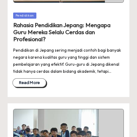
Posted
Pendidikan
in
Rahasia Pendidikan Jepang: Mengapa
Guru Mereka Selalu Cerdas dan
Profesional?
Pendidikan di Jepang sering menjadi contoh bagi banyak
negara karena kualitas guru yang tinggi dan sistem
pembelajaran yang efektif. Guru-guru di Jepang dikenal
tidak hanya cerdas dalam bidang akademik, tetapi…
Read More