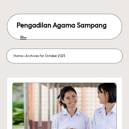
Pengadilan Agama Sampang
Home
»
Archives for October 2025