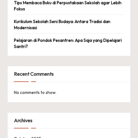
Tips Membaca Buku di Perpustakaan Sekolah agar Lebih
Fokus
Kurikulum Sekolah Seni Budaya: Antara Tradisi dan
Modernisasi
Pelajaran di Pondok Pesantren: Apa Saja yang Dipelajari
Santri?
Recent Comments
No comments to show.
Archives