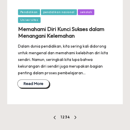
Posted
Pendidikan
pendidikan nasional
sekolah
in
Universitas
Memahami Diri Kunci Sukses dalam
Menangani Kelemahan
Dalam dunia pendidikan, kita sering kali didorong
untuk mengenal dan memahami kelebihan diri kita
sendiri. Namun, seringkali kita lupa bahwa
kekurangan diri sendiri juga merupakan bagian
penting dalam proses pembelajaran…
Read More
Posts
1
2
3
4
PREVIOUS
NEXT
pagination
PAGE
PAGE