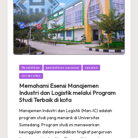
Posted
Pendidikan
pendidikan nasional
sekolah
in
Universitas
Memahami Esensi Manajemen
Industri dan Logistik melalui Program
Studi Terbaik di kota
Manajemen Industri dan Logistik (Man-IC) adalah
program studi yang menarik di Universitas
Sumedang. Program studi ini menawarkan
keunggulan dalam pendidikan tingkat perguruan