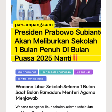
Posted
libur nasional
libur sekolah ramadan
Pendidikan
in
pendidikan nasional
Wacana Libur Sekolah Selama 1 Bulan
Saat Bulan Ramadan: Menteri Agama
Menjawab
Wacana mengenai libur sekolah selama satu bulan