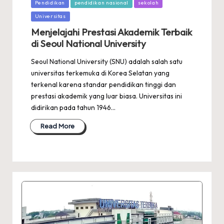
Posted
Pendidikan
pendidikan nasional
sekolah
in
Universitas
Menjelajahi Prestasi Akademik Terbaik
di Seoul National University
Seoul National University (SNU) adalah salah satu
universitas terkemuka di Korea Selatan yang
terkenal karena standar pendidikan tinggi dan
prestasi akademik yang luar biasa. Universitas ini
didirikan pada tahun 1946…
Read More