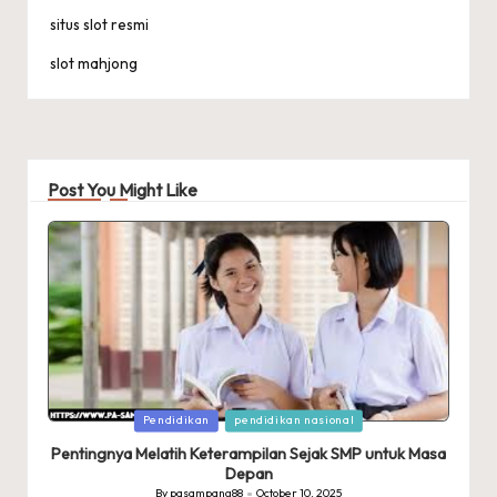
situs slot resmi
slot mahjong
Post You Might Like
Posted
Pendidikan
pendidikan nasional
in
Pentingnya Melatih Keterampilan Sejak SMP untuk Masa
Depan
By
pasampang88
October 10, 2025