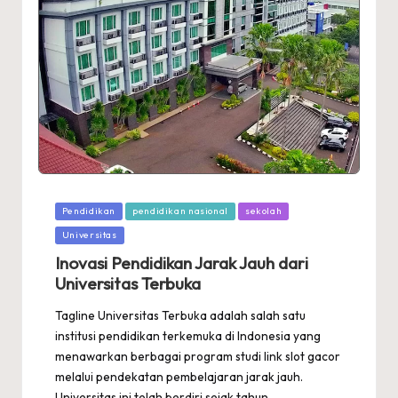
Posted
Pendidikan
pendidikan nasional
sekolah
in
Universitas
Inovasi Pendidikan Jarak Jauh dari
Universitas Terbuka
Tagline Universitas Terbuka adalah salah satu
institusi pendidikan terkemuka di Indonesia yang
menawarkan berbagai program studi link slot gacor
melalui pendekatan pembelajaran jarak jauh.
Universitas ini telah berdiri sejak tahun…