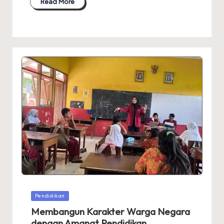
Read More
Posted
Pendidikan
in
Membangun Karakter Warga Negara
dengan Amanat Pendidikan