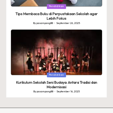
Posted
Pendidikan
in
Tips Membaca Buku di Perpustakaan Sekolah agar
Lebih Fokus
By
pasampang88
September 26, 2025
Posted
by
Posted
Pendidikan
in
Kurikulum Sekolah Seni Budaya: Antara Tradisi dan
Modernisasi
By
pasampang88
September 16, 2025
Posted
by