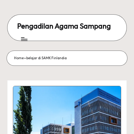
Pengadilan Agama Sampang
Home
»
belajar di SAMK Finlandia