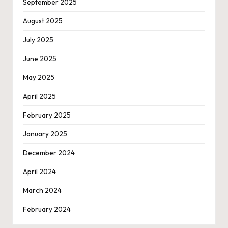
September 2025
August 2025
July 2025
June 2025
May 2025
April 2025
February 2025
January 2025
December 2024
April 2024
March 2024
February 2024