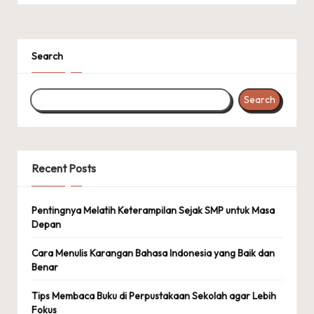
Search
Search
Recent Posts
Pentingnya Melatih Keterampilan Sejak SMP untuk Masa
Depan
Cara Menulis Karangan Bahasa Indonesia yang Baik dan
Benar
Tips Membaca Buku di Perpustakaan Sekolah agar Lebih
Fokus