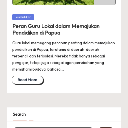
Posted
Pendidikan
in
Peran Guru Lokal dalam Memajukan
Pendidikan di Papua
Guru lokal memegang peranan penting dalam memajukan
pendidikan di Papua, terutama di daerah-daerah
terpencil dan terisolasi. Mereka tidak hanya sebagai
pengajar, tetapi juga sebagai agen perubahan yang
memahami budaya, bahasa,…
Read More
Search