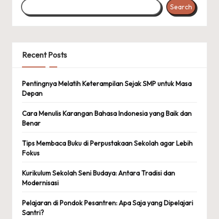
Search
Recent Posts
Pentingnya Melatih Keterampilan Sejak SMP untuk Masa
Depan
Cara Menulis Karangan Bahasa Indonesia yang Baik dan
Benar
Tips Membaca Buku di Perpustakaan Sekolah agar Lebih
Fokus
Kurikulum Sekolah Seni Budaya: Antara Tradisi dan
Modernisasi
Pelajaran di Pondok Pesantren: Apa Saja yang Dipelajari
Santri?