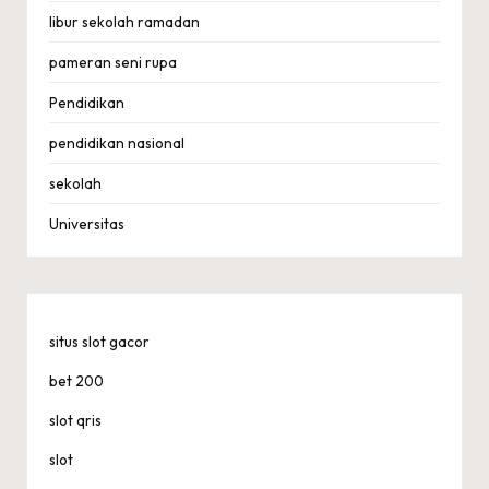
libur sekolah ramadan
pameran seni rupa
Pendidikan
pendidikan nasional
sekolah
Universitas
situs slot gacor
bet 200
slot qris
slot