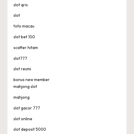
slot qris
slot
toto macau
slot bet 100
scatter hitam
slot777
slot resmi
bonus new member
mahjong slot
mahjong
slot gacor 777
slot online
slot deposit 5000