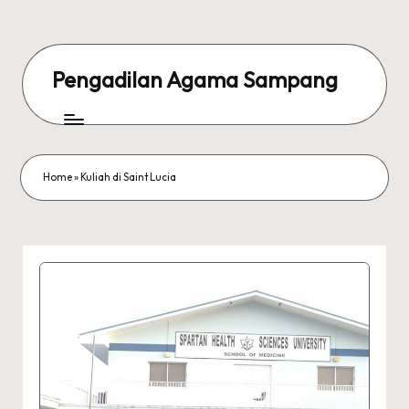
Pengadilan Agama Sampang
Home
»
Kuliah di Saint Lucia