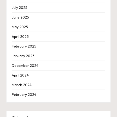
July 2025
June 2025
May 2025
April 2025
February 2025
January 2025
December 2024
April 2024
March 2024
February 2024