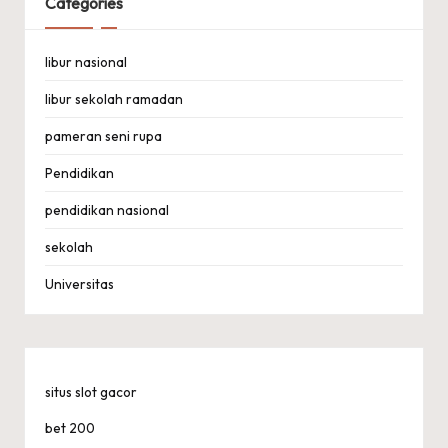
Categories
libur nasional
libur sekolah ramadan
pameran seni rupa
Pendidikan
pendidikan nasional
sekolah
Universitas
situs slot gacor
bet 200