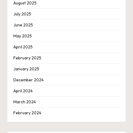
August 2025
July 2025
June 2025
May 2025
April 2025
February 2025
January 2025
December 2024
April 2024
March 2024
February 2024