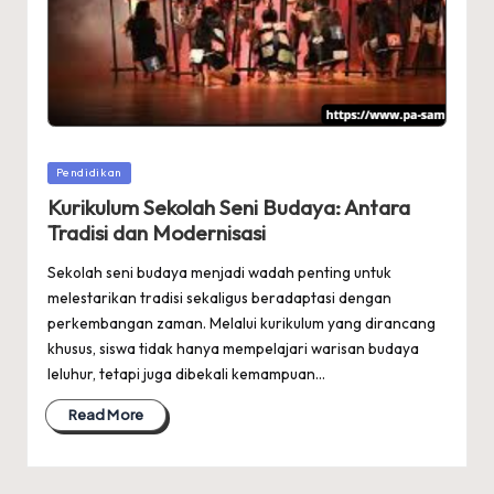
Posted
Pendidikan
in
Kurikulum Sekolah Seni Budaya: Antara
Tradisi dan Modernisasi
Sekolah seni budaya menjadi wadah penting untuk
melestarikan tradisi sekaligus beradaptasi dengan
perkembangan zaman. Melalui kurikulum yang dirancang
khusus, siswa tidak hanya mempelajari warisan budaya
leluhur, tetapi juga dibekali kemampuan…
Read More