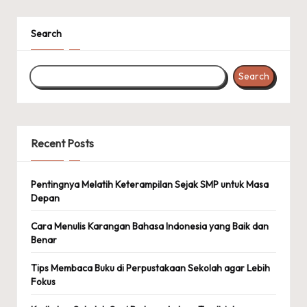
Search
Search
Recent Posts
Pentingnya Melatih Keterampilan Sejak SMP untuk Masa
Depan
Cara Menulis Karangan Bahasa Indonesia yang Baik dan
Benar
Tips Membaca Buku di Perpustakaan Sekolah agar Lebih
Fokus