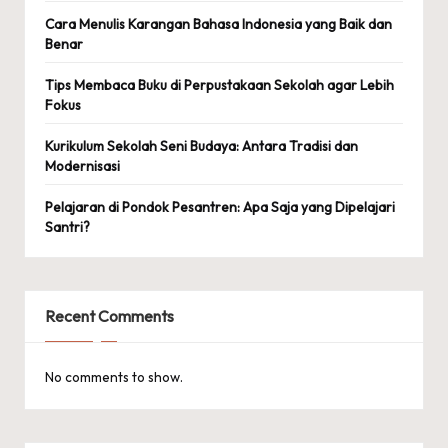
Cara Menulis Karangan Bahasa Indonesia yang Baik dan
Benar
Tips Membaca Buku di Perpustakaan Sekolah agar Lebih
Fokus
Kurikulum Sekolah Seni Budaya: Antara Tradisi dan
Modernisasi
Pelajaran di Pondok Pesantren: Apa Saja yang Dipelajari
Santri?
Recent Comments
No comments to show.