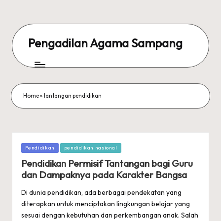
Pengadilan Agama Sampang
Home
»
tantangan pendidikan
Posted
Pendidikan
pendidikan nasional
in
Pendidikan Permisif Tantangan bagi Guru
dan Dampaknya pada Karakter Bangsa
Di dunia pendidikan, ada berbagai pendekatan yang
diterapkan untuk menciptakan lingkungan belajar yang
sesuai dengan kebutuhan dan perkembangan anak. Salah